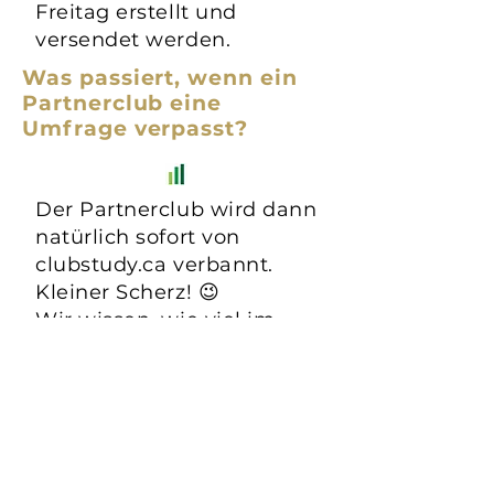
Frei
tag erstellt und
versendet werden.
Was passiert, wenn ein
Partnerclub eine
Umfrage verpasst?
Der Partnerclub wird dann
natürlich sofort von
clubstudy.ca verbannt.
Kleiner Scherz! 😉
Wir wissen, wie viel im
Alltag los ist. Allerdings
dürfen Partnerclubs nicht
mehr als zwei Umfragen
in Folge auslassen, um
weiterhin Zugriff auf die
veröffentlichten