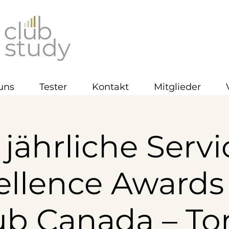
uns
Tester
Kontakt
Mitglieder
. jährliche Servi
ellence Awards
ub Canada – To