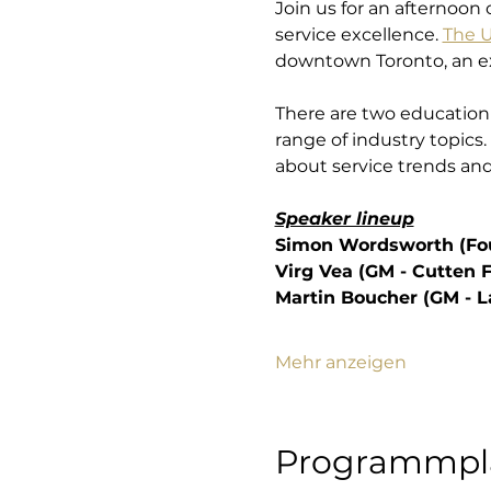
Join us for an afternoon 
service excellence. 
The U
downtown Toronto, an ex
There are two education 
range of industry topics
about service trends and
Speaker lineup
Simon Wordsworth (Fo
Virg Vea (GM - Cutten F
Martin Boucher (GM - La
Mehr anzeigen
Programmpl