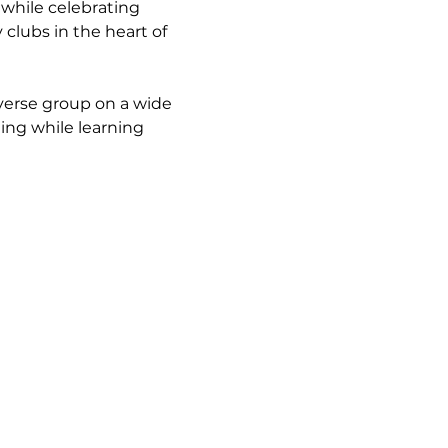
 while celebrating 
y clubs in the heart of 
verse group on a wide 
ing while learning 